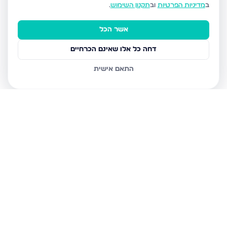
ב
מדיניות הפרטיות
וב
תקנון השימוש
.
אשר הכל
דחה כל אלו שאינם הכרחיים
התאם אישית
נכסים נוספים
בעמנואל
הגאון מוילנה 36, עמנואל
הרב פנחס לוין 23, עמנואל
חת"ם סופר 11, עמנואל
חת"ם סופר 4, עמנואל
חת"ם סופר 2, עמנואל
חת"ם סופר 3, עמנואל