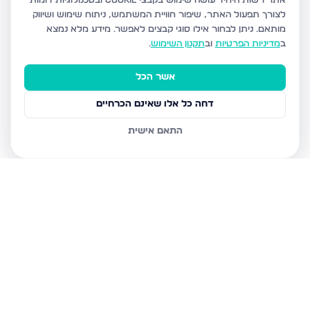
אתר רשות היחיד עושה שימוש בקבצי Cookie ובטכנולוגיות דומות
לצורך תפעול האתר, שיפור חוויית המשתמש, ניתוח שימוש ושיווק
מותאם.
ניתן לבחור אילו סוגי קבצים לאפשר. מידע מלא נמצא
ב
מדיניות הפרטיות
וב
תקנון השימוש
.
אשר הכל
דחה כל אלו שאינם הכרחיים
התאם אישית
נכסים נוספים
בחריש
דרך ארץ 68, חריש
סביון 36, חריש