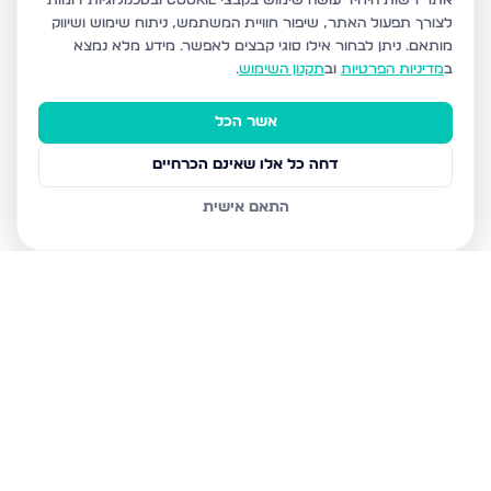
אתר רשות היחיד עושה שימוש בקבצי Cookie ובטכנולוגיות דומות
לצורך תפעול האתר, שיפור חוויית המשתמש, ניתוח שימוש ושיווק
מותאם.
ניתן לבחור אילו סוגי קבצים לאפשר. מידע מלא נמצא
ב
מדיניות הפרטיות
וב
תקנון השימוש
.
אשר הכל
דחה כל אלו שאינם הכרחיים
התאם אישית
נכסים נוספים
בנהריה
המעגן 13, נהריה
השיטה 4, נהריה