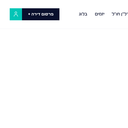
ל"ן חו"ל
יזמים
בלוג
פרסום דירה +