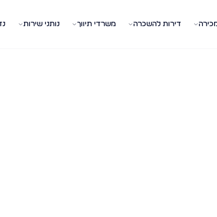
מכירה
דירות להשכרה
משרדי תיווך
נותני שירות
נד