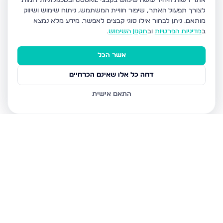
אתר רשות היחיד עושה שימוש בקבצי Cookie ובטכנולוגיות דומות
לצורך תפעול האתר, שיפור חוויית המשתמש, ניתוח שימוש ושיווק
מותאם.
ניתן לבחור אילו סוגי קבצים לאפשר. מידע מלא נמצא
ב
מדיניות הפרטיות
וב
תקנון השימוש
.
אשר הכל
דחה כל אלו שאינם הכרחיים
התאם אישית
נכסים נוספים
בבני ברק
עמיאל 7, בני ברק
מנחם בגין, בני ברק