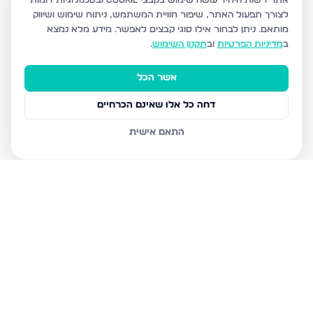
אתר רשות היחיד עושה שימוש בקבצי Cookie ובטכנולוגיות דומות
לצורך תפעול האתר, שיפור חוויית המשתמש, ניתוח שימוש ושיווק
מותאם.
ניתן לבחור אילו סוגי קבצים לאפשר. מידע מלא נמצא
ב
מדיניות הפרטיות
וב
תקנון השימוש
.
אשר הכל
דחה כל אלו שאינם הכרחיים
התאם אישית
נכסים נוספים
בצפת
הנרקיס, צפת
מצפה האגם 8, צפת