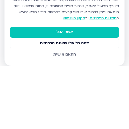
אתר רשות היחיד עושה שימוש בקבצי Cookie ובטכנולוגיות דומות
לצורך תפעול האתר, שיפור חוויית המשתמש, ניתוח שימוש ושיווק
מותאם.
ניתן לבחור אילו סוגי קבצים לאפשר. מידע מלא נמצא
ב
מדיניות הפרטיות
וב
תקנון השימוש
.
אשר הכל
דחה כל אלו שאינם הכרחיים
התאם אישית
נכסים נוספים
בצפת
הנרקיס, צפת
מצפה האגם 8, צפת