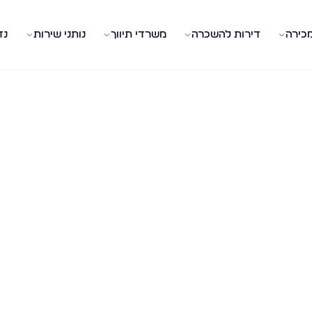
מכירה
דירות להשכרה
משרדי תיווך
נותני שירות
נד