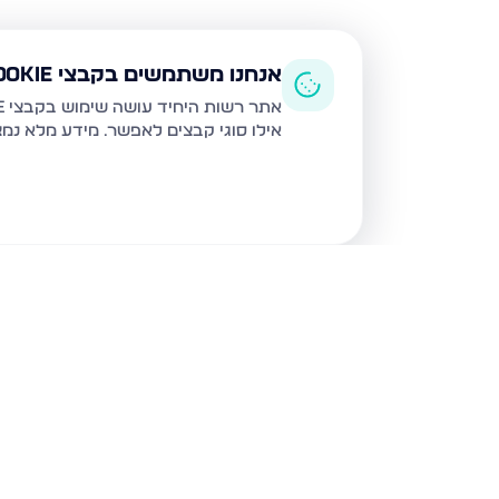
אנחנו משתמשים בקבצי Cookie
אתר רשות היחיד עושה שימוש בקבצי Cookie ובטכנולוגיות דומות לצורך תפעול האתר, שיפור חוויית המשתמש, ניתוח שימוש ושיווק מותאם.
אילו סוגי קבצים לאפשר. מידע מלא נמ
נכסים נוספים
בנתניה
איסר הראל 15, נתניה
גדעון 21, נתניה