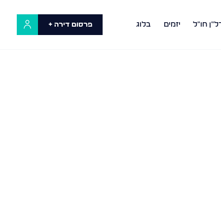
ל"ן חו"ל
יזמים
בלוג
פרסום דירה +