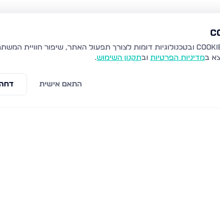
צא ב
מדיניות הפרטיות
וב
תקנון השימוש
.
התאם אישית
דחה 
בארי 83, נתניה