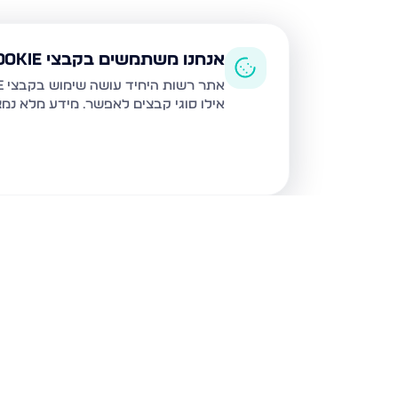
אנחנו משתמשים בקבצי Cookie
אתר רשות היחיד עושה שימוש בקבצי Cookie ובטכנולוגיות דומות לצורך תפעול האתר, שיפור חוויית המשתמש, ניתוח שימוש ושיווק מותאם.
אילו סוגי קבצים לאפשר. מידע מלא נמ
נכסים נוספים
באשדוד
חטיבת גולני 9, אשדוד
האזור הצפו