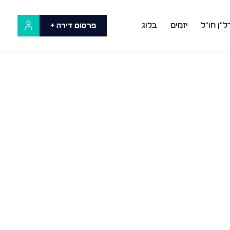
ל"ן חו"ל
יזמים
בלוג
פרסום דירה +