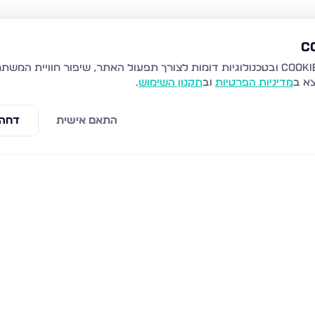
צא ב
מדיניות הפרטיות
וב
תקנון השימוש
.
התאם אישית
דחה 
ני, אשדוד
שמאי 16, אשדוד