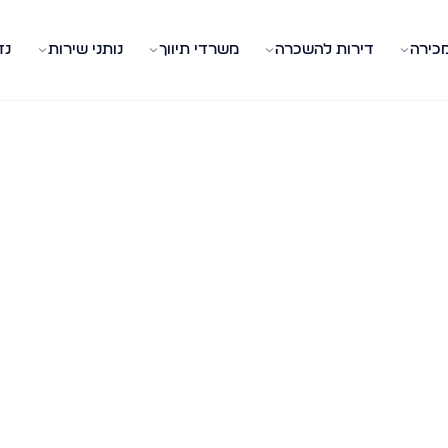
מכירה
דירות להשכרה
משרדי תיווך
נותני שירות
נד