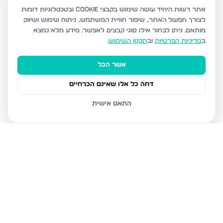
אתר רשות היחיד עושה שימוש בקבצי Cookie ובטכנולוגיות דומות
לצורך תפעול האתר, שיפור חוויית המשתמש, ניתוח שימוש ושיווק
מותאם.
ניתן לבחור אילו סוגי קבצים לאפשר. מידע מלא נמצא
ב
מדיניות הפרטיות
וב
תקנון השימוש
.
אשר הכל
דחה כל אלו שאינם הכרחיים
התאם אישית
נכסים נוספים
בירושלים
אבנר חי שאקי 20, ירושלים
גורדון 1, ירושלים