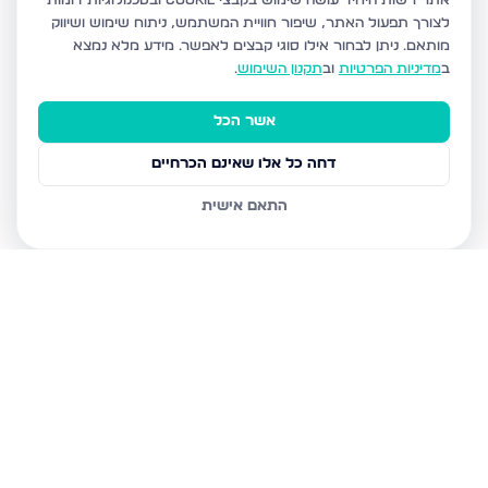
אתר רשות היחיד עושה שימוש בקבצי Cookie ובטכנולוגיות דומות
לצורך תפעול האתר, שיפור חוויית המשתמש, ניתוח שימוש ושיווק
מותאם.
ניתן לבחור אילו סוגי קבצים לאפשר. מידע מלא נמצא
ב
מדיניות הפרטיות
וב
תקנון השימוש
.
אשר הכל
דחה כל אלו שאינם הכרחיים
התאם אישית
נכסים נוספים
בדימונה
רבי נחמן מאומן 30, דימונה
הרצל 234, דימונה