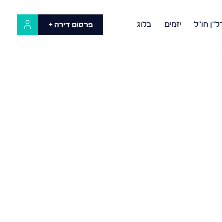
ל"ן חו"ל
יזמים
בלוג
פרסום דירה +