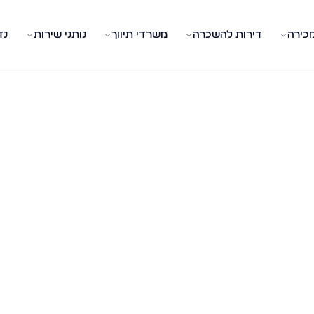
מכירה
דירות להשכרה
משרדי תיווך
נותני שירות
נד