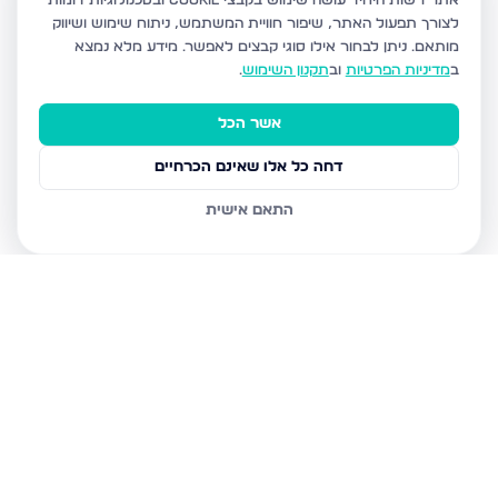
אתר רשות היחיד עושה שימוש בקבצי Cookie ובטכנולוגיות דומות
לצורך תפעול האתר, שיפור חוויית המשתמש, ניתוח שימוש ושיווק
מותאם.
ניתן לבחור אילו סוגי קבצים לאפשר. מידע מלא נמצא
ב
מדיניות הפרטיות
וב
תקנון השימוש
.
אשר הכל
דחה כל אלו שאינם הכרחיים
התאם אישית
נכסים נוספים
בבני ברק
עמיאל 7, בני ברק
מנחם בגין, בני ברק