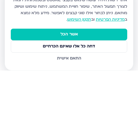
אתר רשות היחיד עושה שימוש בקבצי Cookie ובטכנולוגיות דומות
לצורך תפעול האתר, שיפור חוויית המשתמש, ניתוח שימוש ושיווק
מותאם.
ניתן לבחור אילו סוגי קבצים לאפשר. מידע מלא נמצא
ב
מדיניות הפרטיות
וב
תקנון השימוש
.
אשר הכל
דחה כל אלו שאינם הכרחיים
התאם אישית
נכסים נוספים
בנהריה
המעגן 13, נהריה
השיטה 4, נהריה