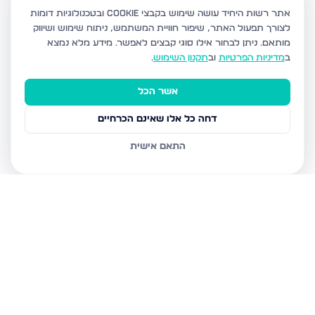
אתר רשות היחיד עושה שימוש בקבצי Cookie ובטכנולוגיות דומות
לצורך תפעול האתר, שיפור חוויית המשתמש, ניתוח שימוש ושיווק
מותאם.
ניתן לבחור אילו סוגי קבצים לאפשר. מידע מלא נמצא
ב
מדיניות הפרטיות
וב
תקנון השימוש
.
אשר הכל
דחה כל אלו שאינם הכרחיים
התאם אישית
נכסים נוספים
בעפולה
ראסל 23, עפולה
סולד הנריטה, עפולה