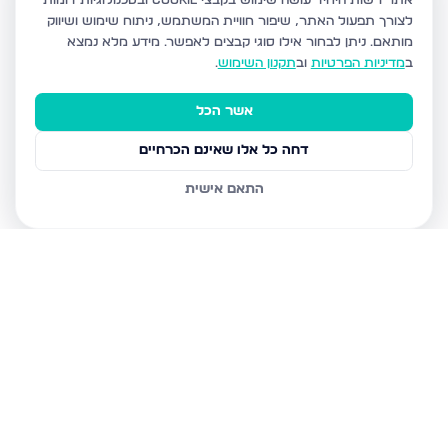
אתר רשות היחיד עושה שימוש בקבצי Cookie ובטכנולוגיות דומות
לצורך תפעול האתר, שיפור חוויית המשתמש, ניתוח שימוש ושיווק
מותאם.
ניתן לבחור אילו סוגי קבצים לאפשר. מידע מלא נמצא
ב
מדיניות הפרטיות
וב
תקנון השימוש
.
אשר הכל
דחה כל אלו שאינם הכרחיים
התאם אישית
נכסים נוספים
בערד
עגור, ערד
הקנאים 14, ערד