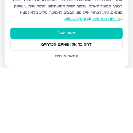
אתר רשות היחיד עושה שימוש בקבצי Cookie ובטכנולוגיות דומות
לצורך תפעול האתר, שיפור חוויית המשתמש, ניתוח שימוש ושיווק
מותאם.
ניתן לבחור אילו סוגי קבצים לאפשר. מידע מלא נמצא
ב
מדיניות הפרטיות
וב
תקנון השימוש
.
אשר הכל
דחה כל אלו שאינם הכרחיים
התאם אישית
נכסים נוספים
בירושלים
חיים מיכל מיכלין 6, ירושלים
הרב עוזיאל 58, ירושלים