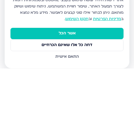
אתר רשות היחיד עושה שימוש בקבצי Cookie ובטכנולוגיות דומות
לצורך תפעול האתר, שיפור חוויית המשתמש, ניתוח שימוש ושיווק
מותאם.
ניתן לבחור אילו סוגי קבצים לאפשר. מידע מלא נמצא
ב
מדיניות הפרטיות
וב
תקנון השימוש
.
אשר הכל
דחה כל אלו שאינם הכרחיים
התאם אישית
נכסים נוספים
בלוד
משה רבינו 8, לוד
המצביאים 9, לוד