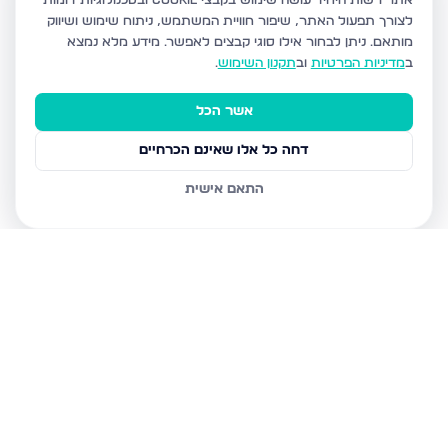
אתר רשות היחיד עושה שימוש בקבצי Cookie ובטכנולוגיות דומות
לצורך תפעול האתר, שיפור חוויית המשתמש, ניתוח שימוש ושיווק
מותאם.
ניתן לבחור אילו סוגי קבצים לאפשר. מידע מלא נמצא
ב
מדיניות הפרטיות
וב
תקנון השימוש
.
אשר הכל
דחה כל אלו שאינם הכרחיים
התאם אישית
נכסים נוספים
בירושלים
ליכטמן אברהם דוד 10, ירושלים
עליית הנוער 30, ירושלים