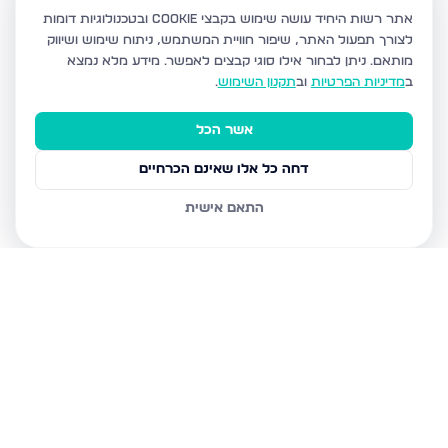
אתר רשות היחיד עושה שימוש בקבצי Cookie ובטכנולוגיות דומות
לצורך תפעול האתר, שיפור חוויית המשתמש, ניתוח שימוש ושיווק
מותאם.
ניתן לבחור אילו סוגי קבצים לאפשר. מידע מלא נמצא
ב
מדיניות הפרטיות
וב
תקנון השימוש
.
אשר הכל
דחה כל אלו שאינם הכרחיים
התאם אישית
נכסים נוספים
בפתח תקווה
כנסת ישראל 32, פתח תקווה
הדירה הרלוונטית