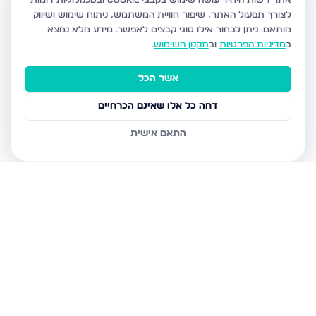
אתר רשות היחיד עושה שימוש בקבצי Cookie ובטכנולוגיות דומות
לצורך תפעול האתר, שיפור חוויית המשתמש, ניתוח שימוש ושיווק
מותאם.
ניתן לבחור אילו סוגי קבצים לאפשר. מידע מלא נמצא
ב
מדיניות הפרטיות
וב
תקנון השימוש
.
אשר הכל
דחה כל אלו שאינם הכרחיים
התאם אישית
נכסים נוספים
בירושלים
חיים מיכל מיכלין 6, ירושלים
הרב עוזיאל 58, ירושלים