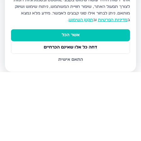
אתר רשות היחיד עושה שימוש בקבצי Cookie ובטכנולוגיות דומות
לצורך תפעול האתר, שיפור חוויית המשתמש, ניתוח שימוש ושיווק
מותאם.
ניתן לבחור אילו סוגי קבצים לאפשר. מידע מלא נמצא
ב
מדיניות הפרטיות
וב
תקנון השימוש
.
אשר הכל
דחה כל אלו שאינם הכרחיים
התאם אישית
נכסים נוספים
בירושלים
חיים מיכל מיכלין 6, ירושלים
הרב עוזיאל 58, ירושלים