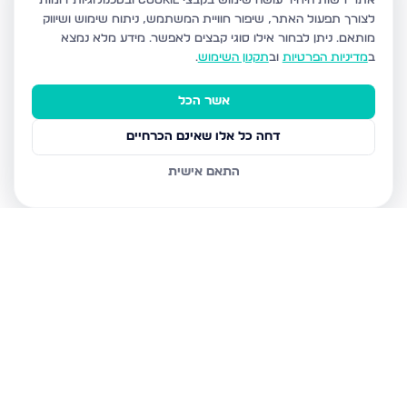
אתר רשות היחיד עושה שימוש בקבצי Cookie ובטכנולוגיות דומות
לצורך תפעול האתר, שיפור חוויית המשתמש, ניתוח שימוש ושיווק
מותאם.
ניתן לבחור אילו סוגי קבצים לאפשר. מידע מלא נמצא
ב
מדיניות הפרטיות
וב
תקנון השימוש
.
אשר הכל
דחה כל אלו שאינם הכרחיים
התאם אישית
נכסים נוספים
בבני ברק
עמיאל 7, בני ברק
מנחם בגין, בני ברק