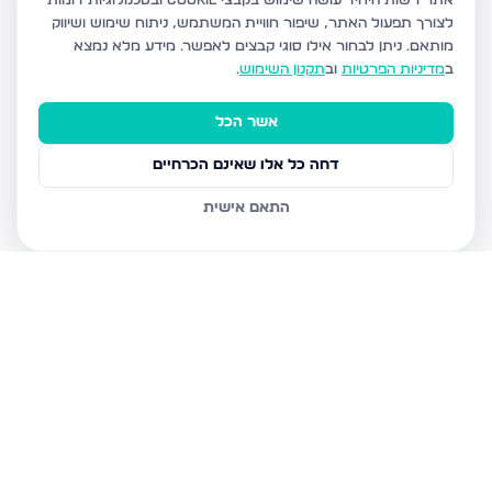
אתר רשות היחיד עושה שימוש בקבצי Cookie ובטכנולוגיות דומות
לצורך תפעול האתר, שיפור חוויית המשתמש, ניתוח שימוש ושיווק
מותאם.
ניתן לבחור אילו סוגי קבצים לאפשר. מידע מלא נמצא
ב
מדיניות הפרטיות
וב
תקנון השימוש
.
אשר הכל
דחה כל אלו שאינם הכרחיים
התאם אישית
נכסים נוספים
בבני ברק
עמיאל 7, בני ברק
מנחם בגין, בני ברק