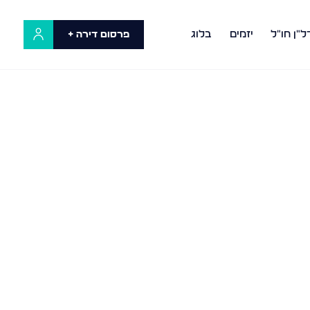
ל"ן חו"ל
יזמים
בלוג
פרסום דירה +