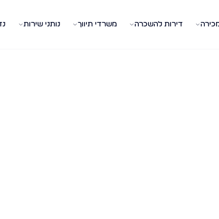
מכירה
דירות להשכרה
משרדי תיווך
נותני שירות
נד