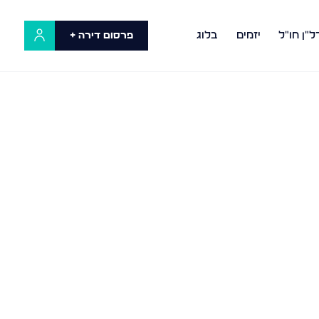
ל"ן חו"ל
יזמים
בלוג
פרסום דירה +