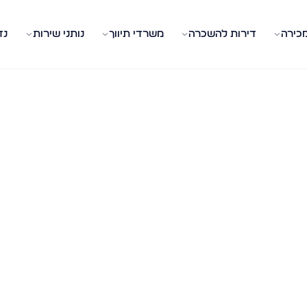
מכירה
דירות להשכרה
משרדי תיווך
נותני שירות
נד