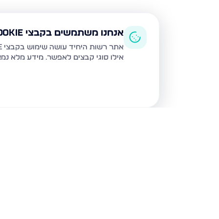
אנחנו משתמשים בקבצי Cookie
אתר רשות היחיד עושה שימוש בקבצי Cookie ובטכנולוגיות דומות לצורך תפעול האתר, שיפור חוויית המשתמש, ניתוח שימוש ושיווק מותאם.
אילו סוגי קבצים לאפשר. מידע מלא נמ
נכסים נוספים
בפתח תקווה
כנסת ישראל 32, פתח תקווה
הדירה הרל