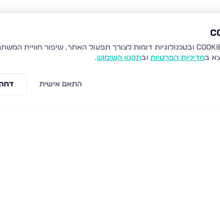
צא ב
מדיניות הפרטיות
וב
תקנון השימוש
.
התאם אישית
דחה 
וונטית
צהל 28, פתח תקווה