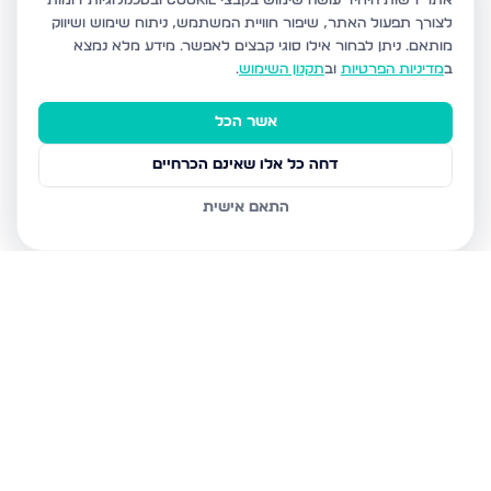
אתר רשות היחיד עושה שימוש בקבצי Cookie ובטכנולוגיות דומות
לצורך תפעול האתר, שיפור חוויית המשתמש, ניתוח שימוש ושיווק
מותאם.
ניתן לבחור אילו סוגי קבצים לאפשר. מידע מלא נמצא
ב
מדיניות הפרטיות
וב
תקנון השימוש
.
אשר הכל
דחה כל אלו שאינם הכרחיים
התאם אישית
נכסים נוספים
בנתניה
איסר הראל 15, נתניה
גדעון 21, נתניה