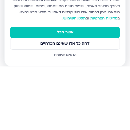
אתר רשות היחיד עושה שימוש בקבצי Cookie ובטכנולוגיות דומות
לצורך תפעול האתר, שיפור חוויית המשתמש, ניתוח שימוש ושיווק
מותאם.
ניתן לבחור אילו סוגי קבצים לאפשר. מידע מלא נמצא
ב
מדיניות הפרטיות
וב
תקנון השימוש
.
אשר הכל
דחה כל אלו שאינם הכרחיים
התאם אישית
נכסים נוספים
בירושלים
חיים מיכל מיכלין 6, ירושלים
הרב עוזיאל 58, ירושלים