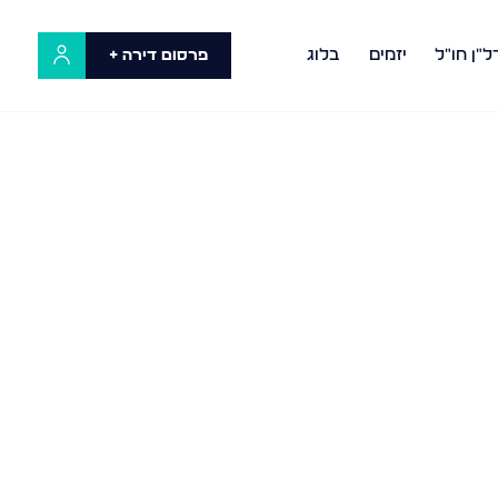
ל"ן חו"ל
יזמים
בלוג
פרסום דירה +