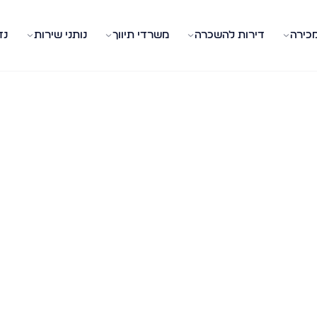
מכירה
דירות להשכרה
משרדי תיווך
נותני שירות
נד