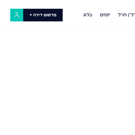
ל"ן חו"ל
יזמים
בלוג
פרסום דירה +