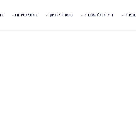
מכירה
דירות להשכרה
משרדי תיווך
נותני שירות
נד