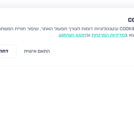
צא ב
מדיניות הפרטיות
וב
תקנון השימוש
.
התאם אישית
דחה 
 בני ברק
הרב קוק 48, בני ברק