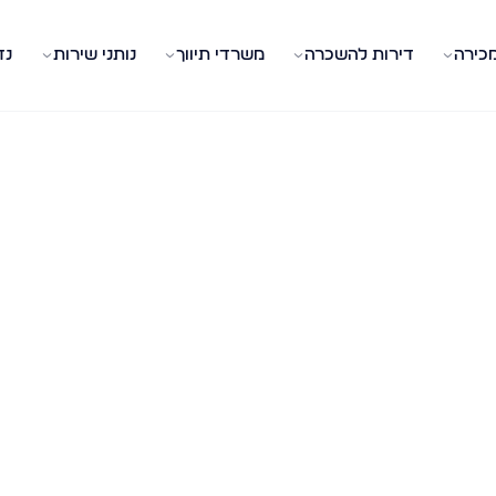
מכירה
דירות להשכרה
משרדי תיווך
נותני שירות
נד