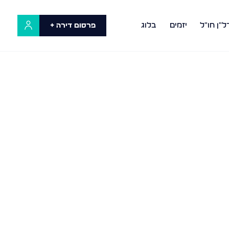
ל"ן חו"ל
יזמים
בלוג
פרסום דירה +