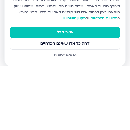
אתר רשות היחיד עושה שימוש בקבצי Cookie ובטכנולוגיות דומות
לצורך תפעול האתר, שיפור חוויית המשתמש, ניתוח שימוש ושיווק
מותאם.
ניתן לבחור אילו סוגי קבצים לאפשר. מידע מלא נמצא
ב
מדיניות הפרטיות
וב
תקנון השימוש
.
אשר הכל
דחה כל אלו שאינם הכרחיים
התאם אישית
נכסים נוספים
בצפת
הנרקיס, צפת
מצפה האגם 8, צפת