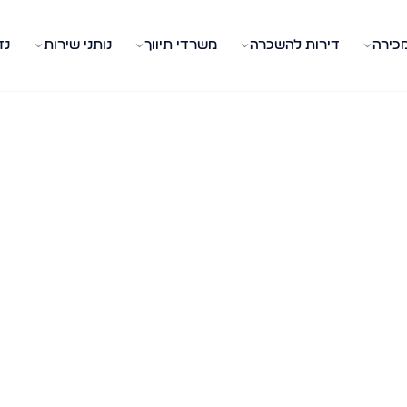
מכירה
דירות להשכרה
משרדי תיווך
נותני שירות
נד