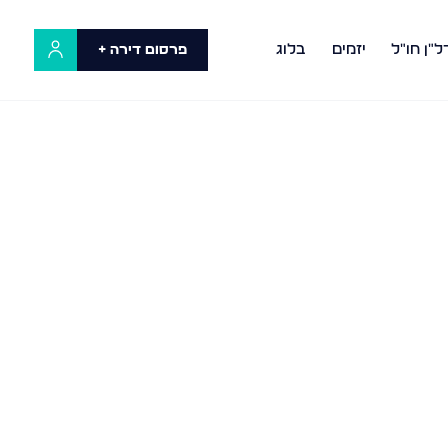
ל"ן חו"ל
יזמים
בלוג
פרסום דירה +