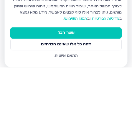
אתר רשות היחיד עושה שימוש בקבצי Cookie ובטכנולוגיות דומות
לצורך תפעול האתר, שיפור חוויית המשתמש, ניתוח שימוש ושיווק
מותאם.
ניתן לבחור אילו סוגי קבצים לאפשר. מידע מלא נמצא
ב
מדיניות הפרטיות
וב
תקנון השימוש
.
אשר הכל
דחה כל אלו שאינם הכרחיים
התאם אישית
נכסים נוספים
בביתר עילית
הדף היומי 7, ביתר עילית
הגר"א 12, ביתר עילית