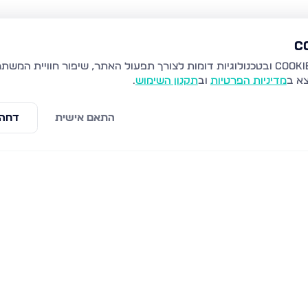
צא ב
מדיניות הפרטיות
וב
תקנון השימוש
.
התאם אישית
דחה 
 בני ברק
הרב קוק 48, בני ברק