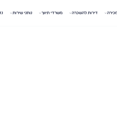
מכירה
דירות להשכרה
משרדי תיווך
נותני שירות
נד