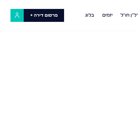
ל"ן חו"ל
יזמים
בלוג
פרסום דירה +