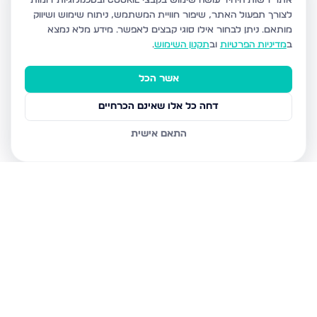
אתר רשות היחיד עושה שימוש בקבצי Cookie ובטכנולוגיות דומות
לצורך תפעול האתר, שיפור חוויית המשתמש, ניתוח שימוש ושיווק
מותאם.
ניתן לבחור אילו סוגי קבצים לאפשר. מידע מלא נמצא
ב
מדיניות הפרטיות
וב
תקנון השימוש
.
אשר הכל
דחה כל אלו שאינם הכרחיים
התאם אישית
נכסים נוספים
בירושלים
חיים מיכל מיכלין 6, ירושלים
הרב עוזיאל 58, ירושלים