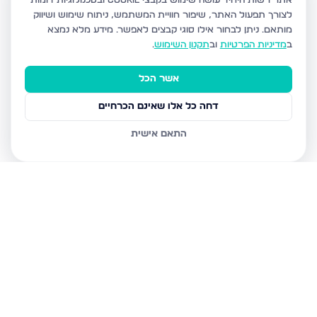
אתר רשות היחיד עושה שימוש בקבצי Cookie ובטכנולוגיות דומות
לצורך תפעול האתר, שיפור חוויית המשתמש, ניתוח שימוש ושיווק
מותאם.
ניתן לבחור אילו סוגי קבצים לאפשר. מידע מלא נמצא
ב
מדיניות הפרטיות
וב
תקנון השימוש
.
אשר הכל
דחה כל אלו שאינם הכרחיים
התאם אישית
נכסים נוספים
בגבעת זאב
קדרון, גבעת זאב
תאנה, גבעת זאב