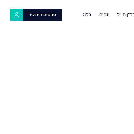
ל"ן חו"ל
יזמים
בלוג
פרסום דירה +