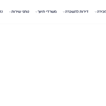
מכירה
דירות להשכרה
משרדי תיווך
נותני שירות
נד