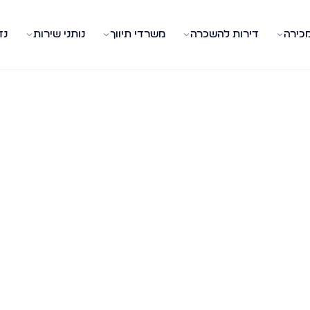
מכירה
דירות להשכרה
משרדי תיווך
נותני שירות
נד