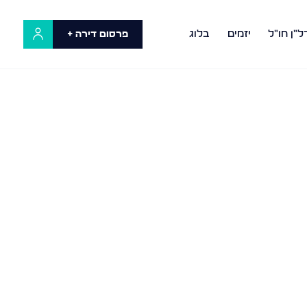
ל"ן חו"ל
יזמים
בלוג
פרסום דירה +