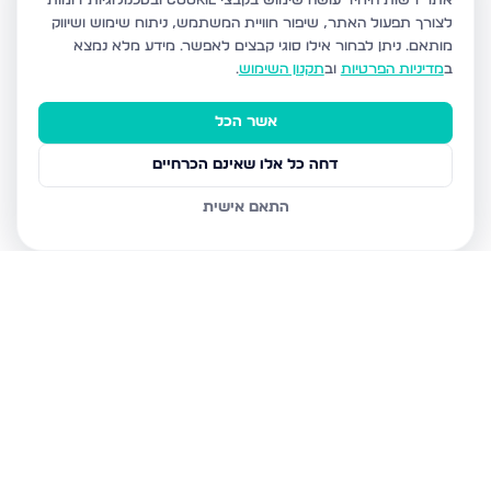
אתר רשות היחיד עושה שימוש בקבצי Cookie ובטכנולוגיות דומות
לצורך תפעול האתר, שיפור חוויית המשתמש, ניתוח שימוש ושיווק
מותאם.
ניתן לבחור אילו סוגי קבצים לאפשר. מידע מלא נמצא
ב
מדיניות הפרטיות
וב
תקנון השימוש
.
אשר הכל
דחה כל אלו שאינם הכרחיים
התאם אישית
נכסים נוספים
בנתיבות
נצר חזני 16, נתיבות
שלום דנינו 10, נתיבות