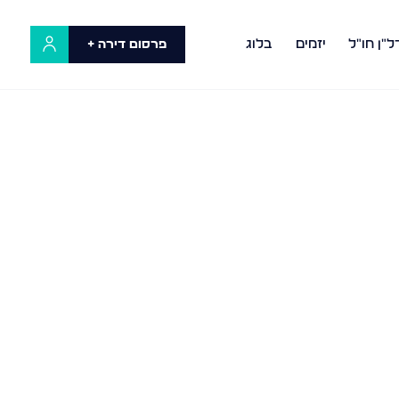
ל"ן חו"ל
יזמים
בלוג
פרסום דירה +