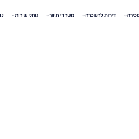
מכירה
דירות להשכרה
משרדי תיווך
נותני שירות
נד