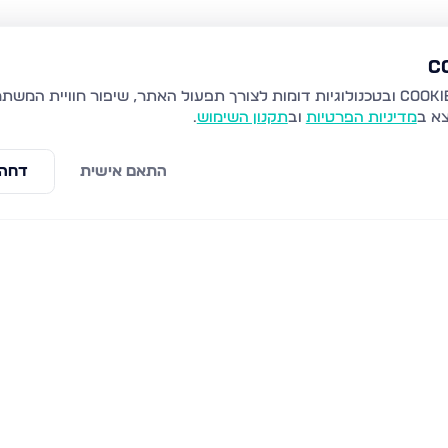
צא ב
מדיניות הפרטיות
וב
תקנון השימוש
.
התאם אישית
דחה 
ת
חיל הנדסה 70, נתיבות