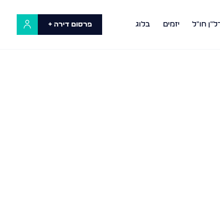
ל"ן חו"ל
יזמים
בלוג
פרסום דירה +