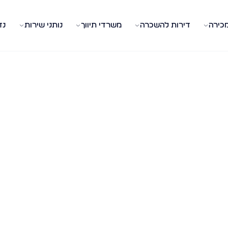
מכירה
דירות להשכרה
משרדי תיווך
נותני שירות
נד