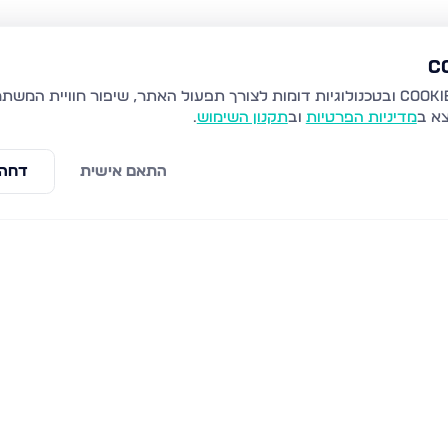
צא ב
מדיניות הפרטיות
וב
תקנון השימוש
.
התאם אישית
דחה 
עילית
רבי יהודה הנשיא 29, מודיעין עילית