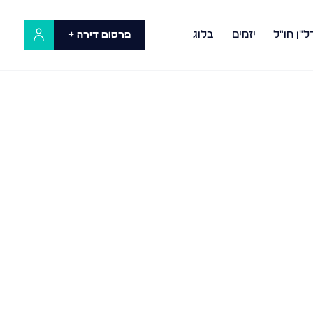
ל"ן חו"ל
יזמים
בלוג
פרסום דירה +