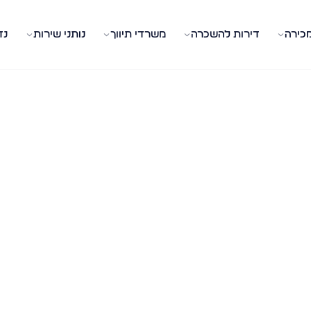
מכירה
דירות להשכרה
משרדי תיווך
נותני שירות
נד