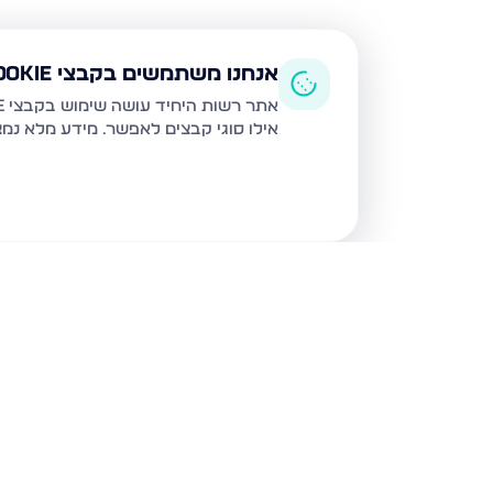
אנחנו משתמשים בקבצי Cookie
אתר רשות היחיד עושה שימוש בקבצי Cookie ובטכנולוגיות דומות לצורך תפעול האתר, שיפור חוויית המשתמש, ניתוח שימוש ושיווק מותאם.
אילו סוגי קבצים לאפשר. מידע מלא נמ
נכסים נוספים
במודיעין עילית
מסילת יוסף 24, מודיעין עילית
קצות החושן 17, מודיעין 