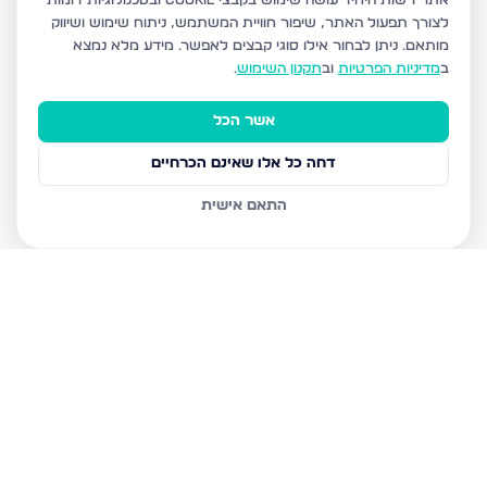
אתר רשות היחיד עושה שימוש בקבצי Cookie ובטכנולוגיות דומות
לצורך תפעול האתר, שיפור חוויית המשתמש, ניתוח שימוש ושיווק
מותאם.
ניתן לבחור אילו סוגי קבצים לאפשר. מידע מלא נמצא
ב
מדיניות הפרטיות
וב
תקנון השימוש
.
אשר הכל
דחה כל אלו שאינם הכרחיים
התאם אישית
נכסים נוספים
בצפת
הנרקיס, צפת
מצפה האגם 8, צפת