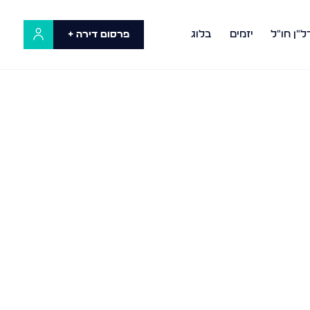
ל"ן חו"ל
יזמים
בלוג
פרסום דירה +