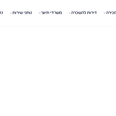
מכירה
דירות להשכרה
משרדי תיווך
נותני שירות
נד