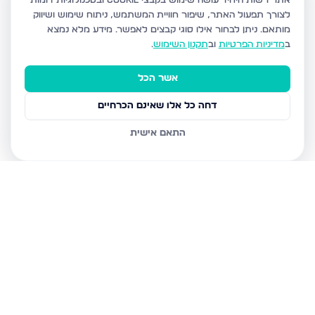
אתר רשות היחיד עושה שימוש בקבצי Cookie ובטכנולוגיות דומות
לצורך תפעול האתר, שיפור חוויית המשתמש, ניתוח שימוש ושיווק
מותאם.
ניתן לבחור אילו סוגי קבצים לאפשר. מידע מלא נמצא
ב
מדיניות הפרטיות
וב
תקנון השימוש
.
אשר הכל
דחה כל אלו שאינם הכרחיים
התאם אישית
נכסים נוספים
בירושלים
חיים מיכל מיכלין 6, ירושלים
הרב עוזיאל 58, ירושלים