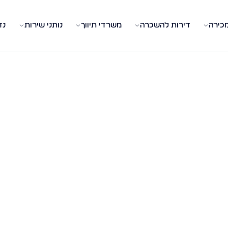
מכירה
דירות להשכרה
משרדי תיווך
נותני שירות
נד