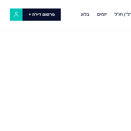
ל"ן חו"ל
יזמים
בלוג
פרסום דירה +