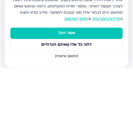
אתר רשות היחיד עושה שימוש בקבצי Cookie ובטכנולוגיות דומות
לצורך תפעול האתר, שיפור חוויית המשתמש, ניתוח שימוש ושיווק
מותאם.
ניתן לבחור אילו סוגי קבצים לאפשר. מידע מלא נמצא
ב
מדיניות הפרטיות
וב
תקנון השימוש
.
אשר הכל
דחה כל אלו שאינם הכרחיים
התאם אישית
נכסים נוספים
באלעד
רבנו ניסים גאון 34, אלעד
אבן גבירול 23, אלעד