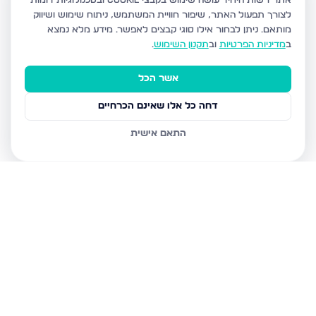
אתר רשות היחיד עושה שימוש בקבצי Cookie ובטכנולוגיות דומות
לצורך תפעול האתר, שיפור חוויית המשתמש, ניתוח שימוש ושיווק
מותאם.
ניתן לבחור אילו סוגי קבצים לאפשר. מידע מלא נמצא
ב
מדיניות הפרטיות
וב
תקנון השימוש
.
אשר הכל
דחה כל אלו שאינם הכרחיים
התאם אישית
נכסים נוספים
בדימונה
רבי נחמן מאומן 30, דימונה
הרצל 234, דימונה