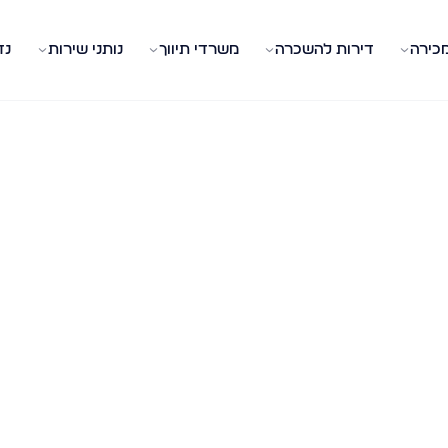
מכירה
דירות להשכרה
משרדי תיווך
נותני שירות
נד