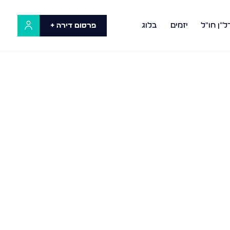
ל"ן חו"ל
יזמים
בלוג
פרסום דירה +