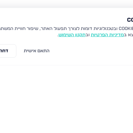
צא ב
מדיניות הפרטיות
וב
תקנון השימוש
.
התאם אישית
דחה 
 בני ברק
הרב קוק 48, בני ברק